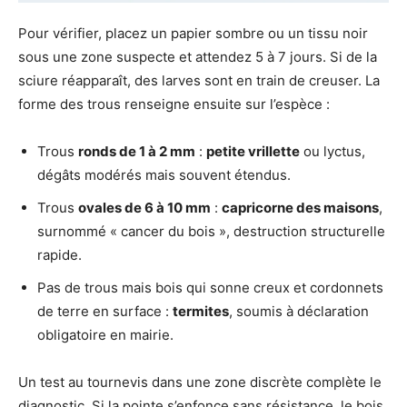
Pour vérifier, placez un papier sombre ou un tissu noir
sous une zone suspecte et attendez 5 à 7 jours. Si de la
sciure réapparaît, des larves sont en train de creuser. La
forme des trous renseigne ensuite sur l’espèce :
Trous
ronds de 1 à 2 mm
:
petite vrillette
ou lyctus,
dégâts modérés mais souvent étendus.
Trous
ovales de 6 à 10 mm
:
capricorne des maisons
,
surnommé « cancer du bois », destruction structurelle
rapide.
Pas de trous mais bois qui sonne creux et cordonnets
de terre en surface :
termites
, soumis à déclaration
obligatoire en mairie.
Un test au tournevis dans une zone discrète complète le
diagnostic. Si la pointe s’enfonce sans résistance, le bois